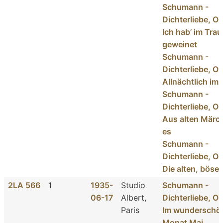
Schumann -
Dichterliebe, Op
Ich hab’ im Tra
geweinet
Schumann -
Dichterliebe, Op
Allnächtlich im
Schumann -
Dichterliebe, Op
Aus alten Märc
es
Schumann -
Dichterliebe, Op
Die alten, bösen
2LA 566
1
1935-
Studio
Schumann -
06-17
Albert,
Dichterliebe, Op
Paris
Im wunderschö
Monat Mai