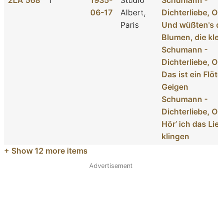
2LA 568
1
1935-
Studio
Schumann -
06-17
Albert,
Dichterliebe, Op
Paris
Und wüßten's d
Blumen, die kle
Schumann -
Dichterliebe, Op
Das ist ein Flöt
Geigen
Schumann -
Dichterliebe, Op
Hör’ ich das Li
klingen
+ Show
12
more items
Advertisement